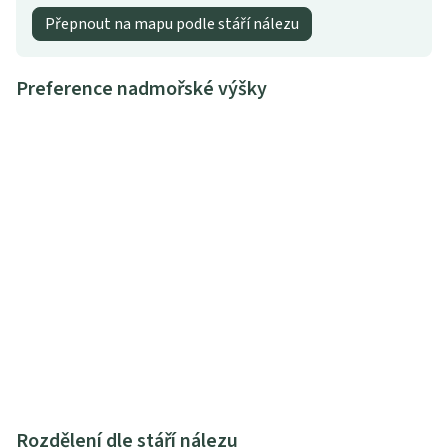
Přepnout na mapu podle stáří nálezu
Preference nadmořské výšky
Rozdělení dle stáří nálezu