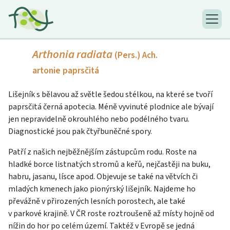
Arthonia radiata
(Pers.) Ach.
artonie paprsčitá
Lišejník s bělavou až světle šedou stélkou, na které se tvoří
paprsčitá černá apotecia. Méně vyvinuté plodnice ale bývají
jen nepravidelně okrouhlého nebo podélného tvaru.
Diagnostické jsou pak čtyřbuněčné spory.
Patří z našich nejběžnějším zástupcům rodu. Roste na
hladké borce listnatých stromů a keřů, nejčastěji na buku,
habru, jasanu, lísce apod. Objevuje se také na větvích či
mladých kmenech jako pionýrský lišejník. Najdeme ho
převážně v přirozených lesních porostech, ale také
v parkové krajině. V ČR roste roztroušeně až místy hojně od
nížin do hor po celém území. Taktéž v Evropě se jedná