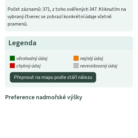
Počet záznamů: 371, z toho ověřených 347. Kliknutím na
vybraný čtverec se zobrazí konkrétní údaje včetně
pramenů.
Legenda
věrohodný údaj
nejistý údaj
chybný údaj
nerevidovaný údaj
Přepnout na mapu podle stáří nálezu
Preference nadmořské výšky