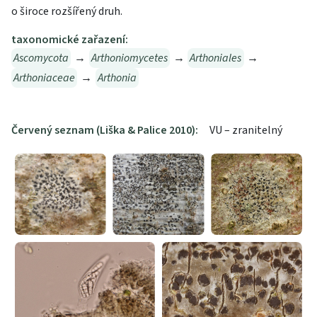
o široce rozšířený druh.
taxonomické zařazení:
Ascomycota
→
Arthoniomycetes
→
Arthoniales
→
Arthoniaceae
→
Arthonia
Červený seznam (Liška & Palice 2010):
VU – zranitelný