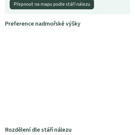
Přepnout na mapu podle stáří nálezu
Preference nadmořské výšky
Rozdělení dle stáří nálezu