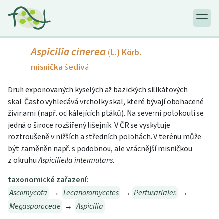
Aspicilia cinerea
(L.) Körb.
misnička šedivá
Druh exponovaných kyselých až bazických silikátových
skal. Často vyhledává vrcholky skal, které bývají obohacené
živinami (např. od kálejících ptáků). Na severní polokouli se
jedná o široce rozšířený lišejník. V ČR se vyskytuje
roztroušeně v nižších a středních polohách. V terénu může
být zaměněn např. s podobnou, ale vzácnější misničkou
z okruhu
Aspiciliella intermutans
.
taxonomické zařazení:
Ascomycota
→
Lecanoromycetes
→
Pertusariales
→
Megasporaceae
→
Aspicilia