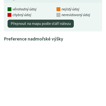
věrohodný údaj
nejistý údaj
chybný údaj
nerevidovaný údaj
Přepnout na mapu podle stáří nálezu
Preference nadmořské výšky