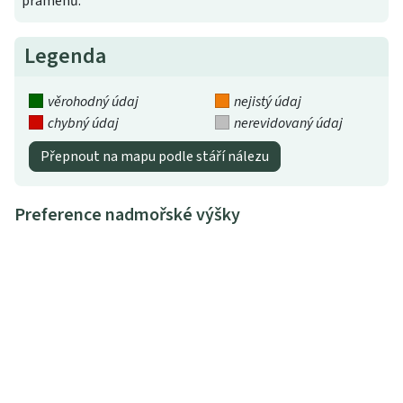
pramenů.
Legenda
věrohodný údaj
nejistý údaj
chybný údaj
nerevidovaný údaj
Přepnout na mapu podle stáří nálezu
Preference nadmořské výšky