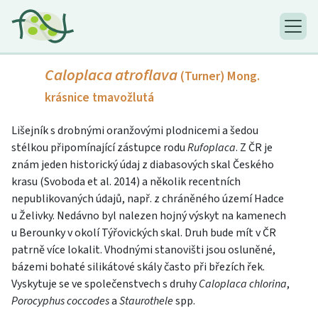
Caloplaca atroflava
(Turner) Mong.
krásnice tmavožlutá
Lišejník s drobnými oranžovými plodnicemi a šedou
stélkou připomínající zástupce rodu
Rufoplaca
. Z ČR je
znám jeden historický údaj z diabasových skal Českého
krasu (Svoboda et al. 2014) a několik recentních
nepublikovaných údajů, např. z chráněného území Hadce
u Želivky. Nedávno byl nalezen hojný výskyt na kamenech
u Berounky v okolí Týřovických skal. Druh bude mít v ČR
patrně více lokalit. Vhodnými stanovišti jsou osluněné,
bázemi bohaté silikátové skály často při březích řek.
Vyskytuje se ve společenstvech s druhy
Caloplaca chlorina
,
Porocyphus coccodes
a
Staurothele
spp.