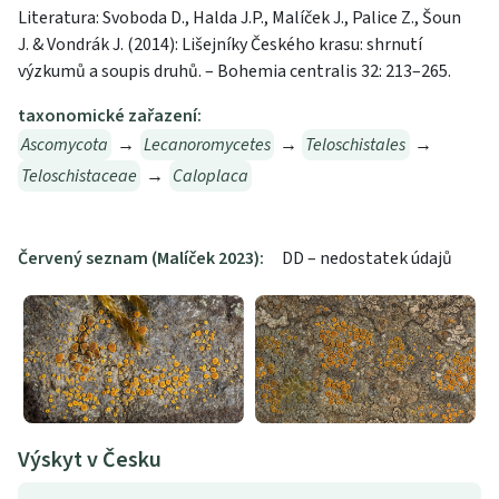
Literatura: Svoboda D., Halda J.P., Malíček J., Palice Z., Šoun
J. & Vondrák J. (2014): Lišejníky Českého krasu: shrnutí
výzkumů a soupis druhů. – Bohemia centralis 32: 213–265.
taxonomické zařazení:
Ascomycota
→
Lecanoromycetes
→
Teloschistales
→
Teloschistaceae
→
Caloplaca
Červený seznam (Malíček 2023):
DD – nedostatek údajů
Výskyt v Česku