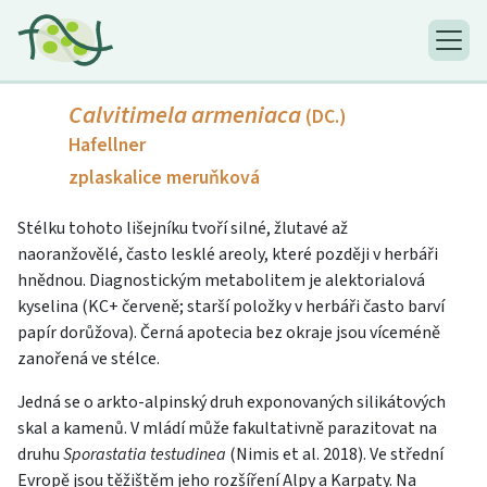
Calvitimela armeniaca
(DC.)
Hafellner
zplaskalice meruňková
Stélku tohoto lišejníku tvoří silné, žlutavé až
naoranžovělé, často lesklé areoly, které později v herbáři
hnědnou. Diagnostickým metabolitem je alektorialová
kyselina (KC+ červeně; starší položky v herbáři často barví
papír dorůžova). Černá apotecia bez okraje jsou víceméně
zanořená ve stélce.
Jedná se o arkto-alpinský druh exponovaných silikátových
skal a kamenů. V mládí může fakultativně parazitovat na
druhu
Sporastatia testudinea
(Nimis et al. 2018). Ve střední
Evropě jsou těžištěm jeho rozšíření Alpy a Karpaty. Na