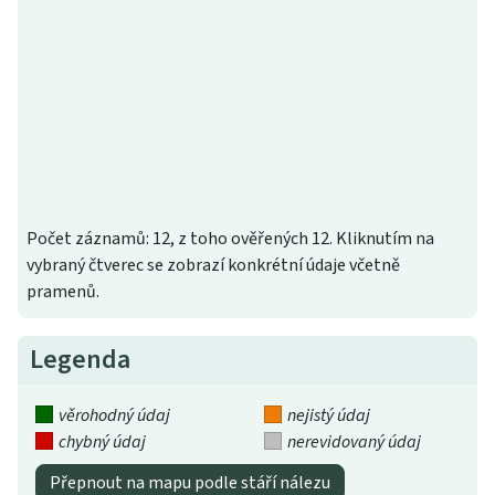
Počet záznamů: 12, z toho ověřených 12. Kliknutím na
vybraný čtverec se zobrazí konkrétní údaje včetně
pramenů.
Legenda
věrohodný údaj
nejistý údaj
chybný údaj
nerevidovaný údaj
Přepnout na mapu podle stáří nálezu