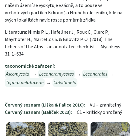
našem území se vyskytuje vzácně, a to pouze ve
vrcholových partiích Krkonoš a Hrubého Jeseníku, kde na
svých lokalitách navíc roste poměrně zřídka.
Literatura: Nimis P. L., Hafellner J., Roux C., Clerc P.,
Mayrhofer H., Martellos S. & Bilovitz P. O. (2018): The
lichens of the Alps – an annotated checklist. – Mycokeys
31: 1–634.
taxonomické zařazení:
Ascomycota
→
Lecanoromycetes
→
Lecanorales
→
Tephromelataceae
→
Calvitimela
Červený seznam (Liška & Palice 2010):
VU – zranitelný
Červený seznam (Malíček 2023):
C1 – kriticky ohrožený