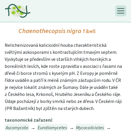
Chaenothecopsis nigra
Tibell
Nelichenizovaná kalicioidní houba charakteristická
světlými askosporami s kontrastujícím tmavým septem.
Vyskytuje se především ve starších vlhkých horských a
boreálních lesích, kde roste zpravidla v asociaci s řasami na
dřevě či borce stromů s kyselým pH. Z Evropy je poměrně
řídce uváděn a patří k méně známým zástupcům rodu. V ČR
je nejvíce lokalit známých ze Šumavy. Dále je uváděn také
z Českého lesa, Krkonoš, Hrubého Jeseníku a Českého ráje.
Údaje pocházejí z borky smrků nebo ze dřeva. V Českém ráji
(PR Bažantník) byl zjištěn na starých dubech.
taxonomické zařazení:
Ascomycota
→
Eurotiomycetes
→
Mycocaliciales
→