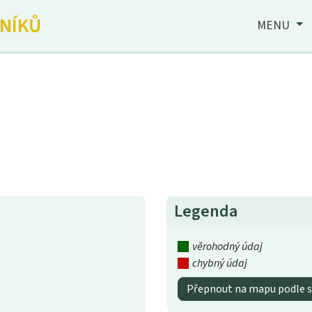
JNÍKŮ
MENU
Legenda
věrohodný údaj
chybný údaj
Přepnout na mapu podle s