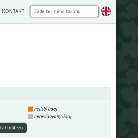
KONTAKT
nejistý údaj
nerevidovaný údaj
táří nálezu