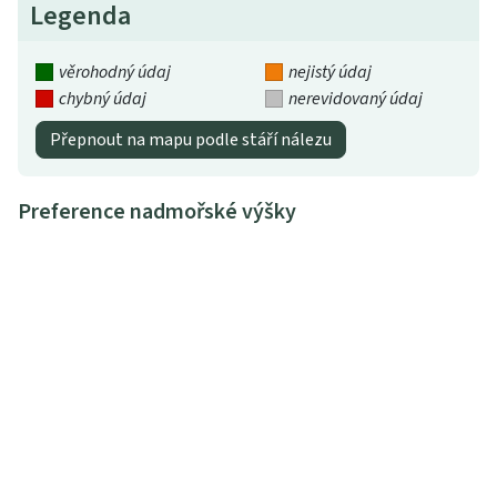
Legenda
věrohodný údaj
nejistý údaj
chybný údaj
nerevidovaný údaj
Přepnout na mapu podle stáří nálezu
Preference nadmořské výšky