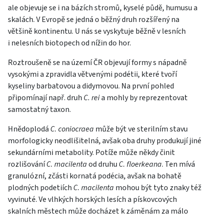
ale objevuje se i na bázích stromů, kyselé půdě, humusu a
skalách. V Evropě se jedná o běžný druh rozšířený na
většině kontinentu. U nás se vyskytuje běžně v lesních
i nelesních biotopech od nížin do hor.
Roztroušeně se na území ČR objevují formy s nápadně
vysokými a zpravidla větvenými podétii, které tvoří
kyseliny barbatovou a didymovou. Na první pohled
připomínají např. druh
C. rei
a mohly by reprezentovat
samostatný taxon.
Hnědoplodá
C. coniocraea
může být ve sterilním stavu
morfologicky neodlišitelná, avšak oba druhy produkují jiné
sekundárními metabolity. Potíže může někdy činit
rozlišování
C. macilenta
od druhu
C. floerkeana
. Ten mívá
granulózní, zčásti kornatá podécia, avšak na bohatě
plodných podetiích
C. macilenta
mohou být tyto znaky též
vyvinuté. Ve vlhkých horských lesích a pískovcových
skalních městech může docházet k záměnám za málo