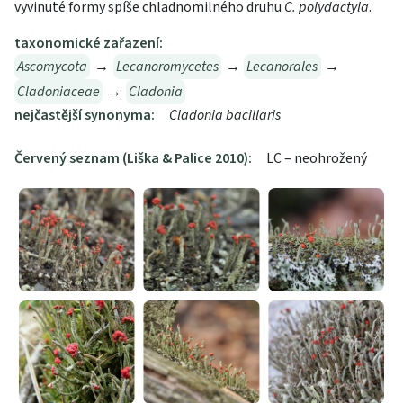
vyvinuté formy spíše chladnomilného druhu
C. polydactyla
.
taxonomické zařazení:
Ascomycota
→
Lecanoromycetes
→
Lecanorales
→
Cladoniaceae
→
Cladonia
nejčastější synonyma:
Cladonia bacillaris
Červený seznam (Liška & Palice 2010):
LC – neohrožený