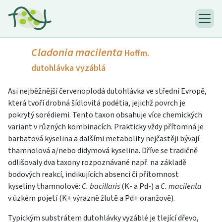
Cladonia macilenta
Hoffm.
dutohlávka vyzáblá
Asi nejběžnější červenoplodá dutohlávka ve střední Evropě,
která tvoří drobná šídlovitá podétia, jejichž povrch je
pokrytý sorédiemi. Tento taxon obsahuje více chemických
variant v různých kombinacích. Prakticky vždy přítomná je
barbatová kyselina a dalšími metabolity nejčastěji bývají
thamnolová a/nebo didymová kyselina. Dříve se tradičně
odlišovaly dva taxony rozpoznávané např. na základě
bodových reakcí, indikujících absenci či přítomnost
kyseliny thamnolové:
C. bacillaris
(K- a Pd-) a
C. macilenta
v úzkém pojetí (K+ výrazně žlutě a Pd+ oranžově).
Typickým substrátem dutohlávky vyzáblé je tlející dřevo,