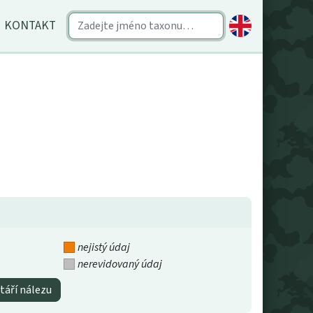
KONTAKT
nejistý údaj
nerevidovaný údaj
táří nálezu