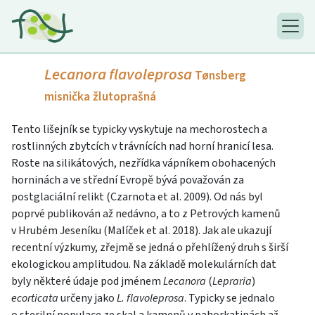
Lecanora flavoleprosa
Tønsberg
misnička žlutoprašná
Tento lišejník se typicky vyskytuje na mechorostech a
rostlinných zbytcích v trávnících nad horní hranicí lesa.
Roste na silikátových, nezřídka vápníkem obohacených
horninách a ve střední Evropě bývá považován za
postglaciální relikt (Czarnota et al. 2009). Od nás byl
poprvé publikován až nedávno, a to z Petrových kamenů
v Hrubém Jeseníku (Malíček et al. 2018). Jak ale ukazují
recentní výzkumy, zřejmě se jedná o přehlížený druh s širší
ekologickou amplitudou. Na základě molekulárních dat
byly některé údaje pod jménem
Lecanora
(
Lepraria
)
ecorticata
určeny jako
L. flavoleprosa
. Typicky se jednalo