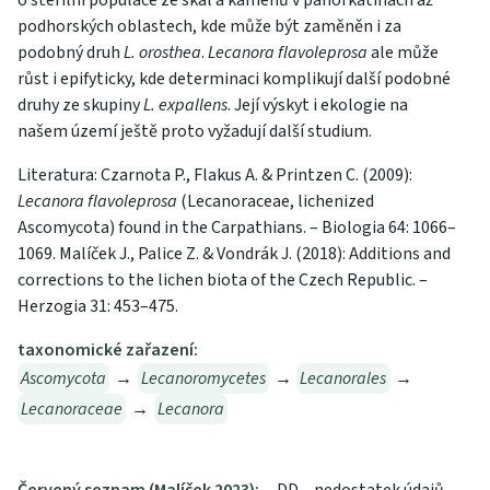
o sterilní populace ze skal a kamenů v pahorkatinách až
podhorských oblastech, kde může být zaměněn i za
podobný druh
L. orosthea
.
Lecanora flavoleprosa
ale může
růst i epifyticky, kde determinaci komplikují další podobné
druhy ze skupiny
L. expallens
. Její výskyt i ekologie na
našem území ještě proto vyžadují další studium.
Literatura: Czarnota P., Flakus A. & Printzen C. (2009):
Lecanora flavoleprosa
(Lecanoraceae, lichenized
Ascomycota) found in the Carpathians. – Biologia 64: 1066–
1069. Malíček J., Palice Z. & Vondrák J. (2018): Additions and
corrections to the lichen biota of the Czech Republic. –
Herzogia 31: 453–475.
taxonomické zařazení:
Ascomycota
→
Lecanoromycetes
→
Lecanorales
→
Lecanoraceae
→
Lecanora