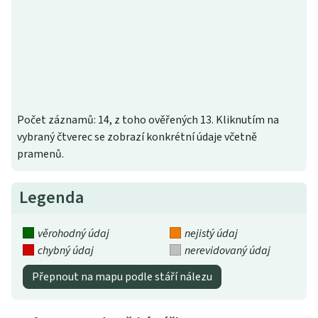
Počet záznamů: 14, z toho ověřených 13. Kliknutím na
vybraný čtverec se zobrazí konkrétní údaje včetně
pramenů.
Legenda
věrohodný údaj
nejistý údaj
chybný údaj
nerevidovaný údaj
Přepnout na mapu podle stáří nálezu