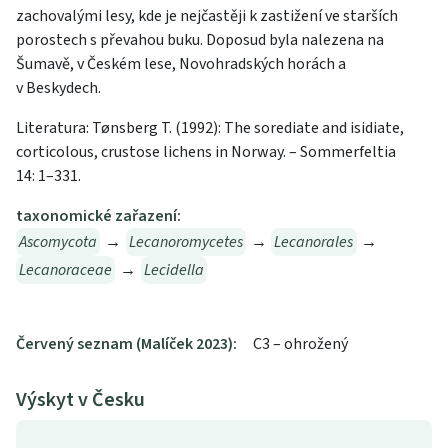
zachovalými lesy, kde je nejčastěji k zastižení ve starších
porostech s převahou buku. Doposud byla nalezena na
Šumavě, v Českém lese, Novohradských horách a
v Beskydech.
Literatura: Tønsberg T. (1992): The sorediate and isidiate,
corticolous, crustose lichens in Norway. – Sommerfeltia
14: 1–331.
taxonomické zařazení:
Ascomycota
→
Lecanoromycetes
→
Lecanorales
→
Lecanoraceae
→
Lecidella
Červený seznam (Malíček 2023):
C3 – ohrožený
Výskyt v Česku