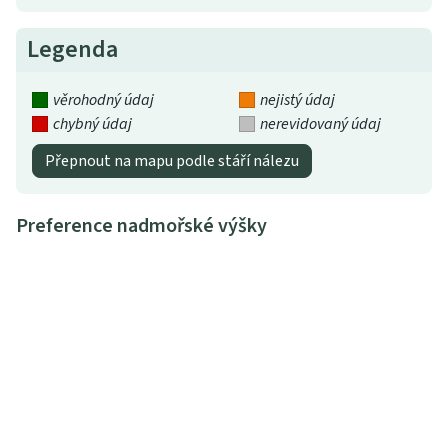
Legenda
věrohodný údaj
nejistý údaj
chybný údaj
nerevidovaný údaj
Přepnout na mapu podle stáří nálezu
Preference nadmořské výšky