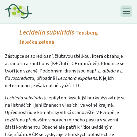
Lecidella subviridis
Tønsberg
šálečka zelená
Zástupce se sorediozní, žlutavou stélkou, která obsahuje
atranorin a xanthony (K+ žlutě, C+ oranžově). Plodnice se
tvoří jen vzácně. Podobnými druhy jsou např.
L. albida
a
L.
flavosorediata
, případně i
Lecanora expallens
. K jejich
determinaci je však nutné využít TLC.
Lecidella subviridis
je epifytem kyselejší borky. Vyskytuje se
na listnáčích i jehličnanech v lesích i ve volné krajině.
Upřednostňuje klimaticky vlhká stanoviště. V Evropě je
rozšířena především v horách mírného pásu a v severní
části kontinentu. Obecně ale patří k řídce uváděným
lišejníkům. V ČR se vyskytuje v horských oblastech se