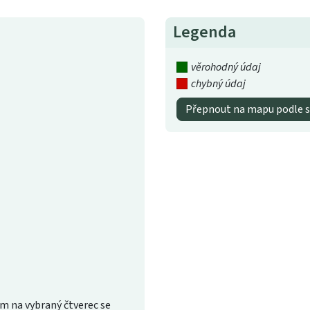
Legenda
věrohodný údaj
chybný údaj
Přepnout na mapu podle s
m na vybraný čtverec se