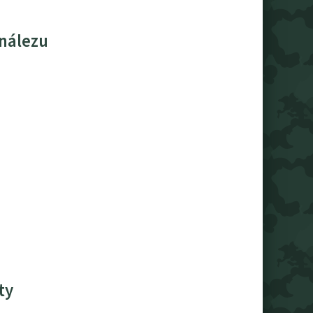
 nálezu
ty