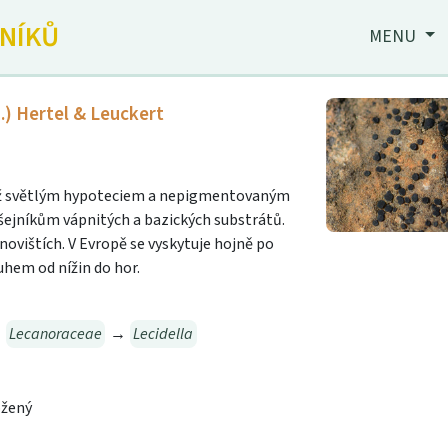
JNÍKŮ
MENU
.) Hertel & Leuckert
 až světlým hypoteciem a nepigmentovaným
išejníkům vápnitých a bazických substrátů.
ovištích. V Evropě se vyskytuje hojně po
hem od nížin do hor.
→
Lecanoraceae
→
Lecidella
ožený