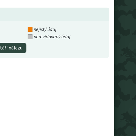
nejistý údaj
nerevidovaný údaj
táří nálezu