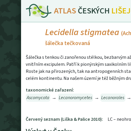
ATLAS
ČESKÝCH
LIŠE
Lecidella stigmatea
(Ach
šálečka tečkovaná
Šálečka s tenkou či zanořenou stélkou, bezbarvým
vnitřním excipulem. Patří k pionýrským saxikolním l
Roste jak na přirozených, tak na antropogenních stan
celém kontinentu. Na našem území je též běžným dru
taxonomické zařazení:
Ascomycota
→
Lecanoromycetes
→
Lecanorales
Červený seznam (Liška & Palice 2010):
LC – neohr