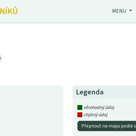
JNÍKŮ
MENU
s
Legenda
věrohodný údaj
chybný údaj
Přepnout na mapu podle s