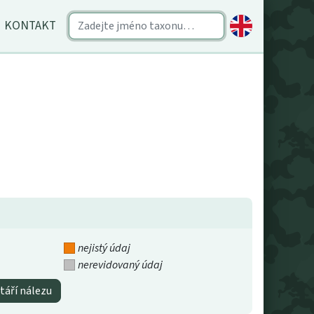
KONTAKT
nejistý údaj
nerevidovaný údaj
táří nálezu