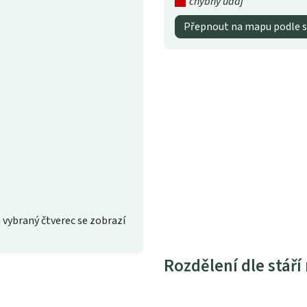
chybný údaj
Přepnout na mapu podle s
 vybraný čtverec se zobrazí
Rozdělení dle stáří