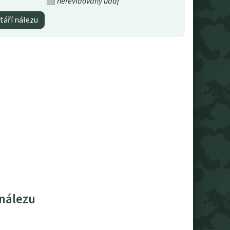
nerevidovaný údaj
táří nálezu
 nálezu