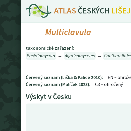
ATLAS
ČESKÝCH
LIŠE
Multiclavula
taxonomické zařazení:
Basidiomycota
→
Agaricomycetes
→
Cantharellale
Červený seznam (Liška & Palice 2010):
EN – ohrož
Červený seznam (Malíček 2023):
C3 – ohrožený
Výskyt v Česku