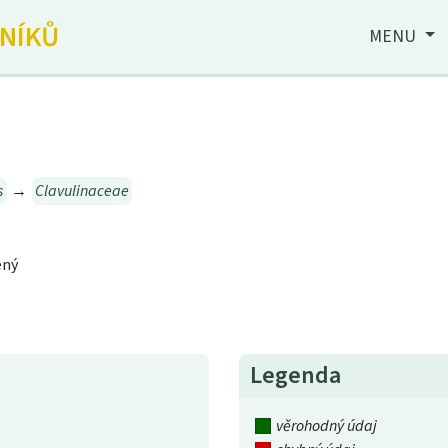
JNÍKŮ
MENU
s
→
Clavulinaceae
ený
Legenda
věrohodný údaj