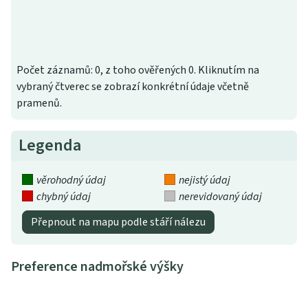
Počet záznamů: 0, z toho ověřených 0. Kliknutím na
vybraný čtverec se zobrazí konkrétní údaje včetně
pramenů.
Legenda
věrohodný údaj
nejistý údaj
chybný údaj
nerevidovaný údaj
Přepnout na mapu podle stáří nálezu
Preference nadmořské výšky