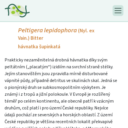
Peltigera lepidophora
(Nyl. ex
Vain.) Bitter
hávnatka šupinkatá
Prakticky nezaměnitelná drobná hávnatka díky svým
peltátním („placatým“) izidiím na svrchní straně stélky.
Jejím stanovištěm jsou zpravidla mírně disturbované
vápnité půdy, případně detritus ve skulinách skal. Jedná se
o pionýrský druh se subkosmopolitním výskytem. Je
známý i z tropů a jižní polokoule. V Evropě je rozšířený
téměř po celém kontinentu, ale obecně patří k vzácným
druhům, což platí i pro území České republiky. Nejvíce
údajů pochází ze severských a horských oblastí. Z území
České republiky je většina recentních lokalit překvapivě