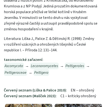
uváděna z nižších poloh: z Křivoklátska, od Moravského
Krumlova a z NP Podyjí. Jediná prozatím dokumentovaná
horská populace přežívá ve Velké kotlině v Hrubém
Jeseníku. V minulosti se tento druh u nás vyskytoval
zřejmě výrazně častěji a ustoupil pravděpodobně spolu se
změnou hospodaření v krajině.
Literatura: Liška J., Palice Z. & Dětinský R. (1998): Změny
v rozšíření vzácných a ohrožených lišejníků v České
republice I. – Příroda 12: 131–144.
taxonomické zařazení:
Ascomycota
→
Lecanoromycetes
→
Peltigerales
→
Peltigeraceae
→
Peltigera
Červený seznam (Liška & Palice 2010):
EN – ohrožený
Červený seznam (Malíček 2023):
C1 – kriticky ohrožený