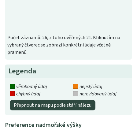
Počet záznamů: 26, z toho ověřených 21. Kliknutím na
vybraný čtverec se zobrazí konkrétní údaje včetně
pramenů.
Legenda
věrohodný údaj
nejistý údaj
chybný údaj
nerevidovaný údaj
Přepnout na mapu podle stáří nálezu
Preference nadmořské výšky