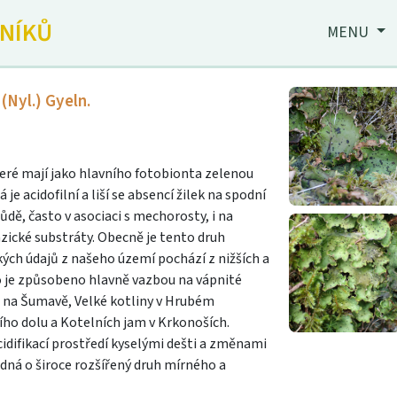
JNÍKŮ
MENU
(Nyl.) Gyeln.
teré mají jako hlavního fotobionta zelenou
rá je acidofilní a liší se absencí žilek na spodní
ůdě, často v asociaci s mechorosty, i na
zické substráty. Obecně je tento druh
kých údajů z našeho území pochází z nižších a
 To je způsobeno hlavně vazbou na vápnité
é na Šumavě, Velké kotliny v Hrubém
ího dolu a Kotelních jam v Krkonoších.
cidifikací prostředí kyselými dešti a změnami
edná o široce rozšířený druh mírného a