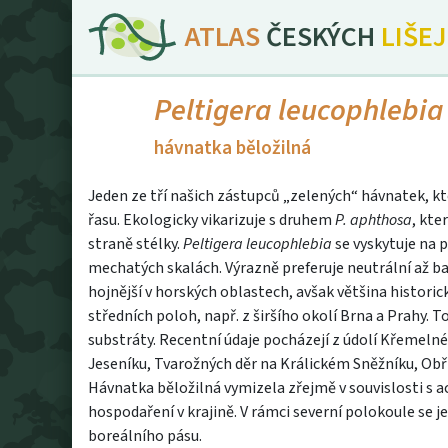
ATLAS
ČESKÝCH
LIŠE
Peltigera leucophlebia
hávnatka běložilná
Jeden ze tří našich zástupců „zelených“ hávnatek, k
řasu. Ekologicky vikarizuje s druhem
P. aphthosa
, kte
straně stélky.
Peltigera leucophlebia
se vyskytuje na p
mechatých skalách. Výrazně preferuje neutrální až ba
hojnější v horských oblastech, avšak většina historic
středních poloh, např. z širšího okolí Brna a Prahy.
substráty. Recentní údaje pocházejí z údolí Křemeln
Jeseníku, Tvarožných děr na Králickém Sněžníku, Obř
Hávnatka běložilná vymizela zřejmě v souvislosti s a
hospodaření v krajině. V rámci severní polokoule se j
boreálního pásu.