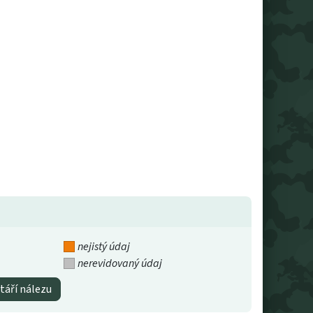
nejistý údaj
nerevidovaný údaj
táří nálezu