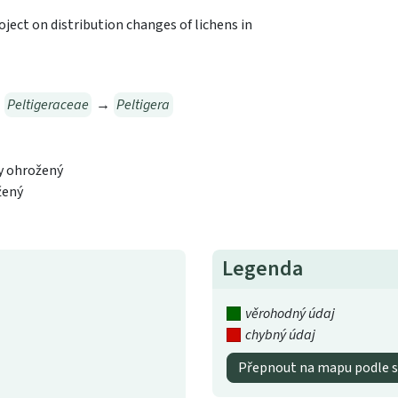
project on distribution changes of lichens in
→
Peltigeraceae
→
Peltigera
ky ohrožený
žený
Legenda
věrohodný údaj
chybný údaj
Přepnout na mapu podle s