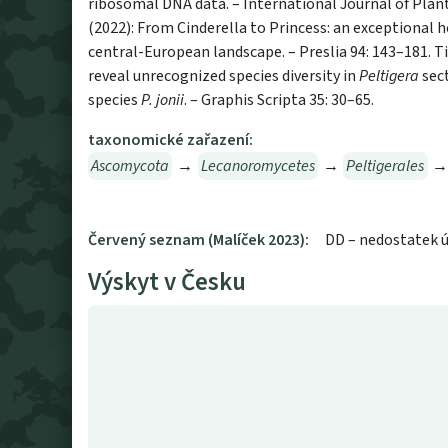
ribosomal DNA data. – International Journal of Plant 
(2022): From Cinderella to Princess: an exceptional h
central-European landscape. – Preslia 94: 143–181. Ti
reveal unrecognized species diversity in
Peltigera
sec
species
P. jonii
. – Graphis Scripta 35: 30–65.
taxonomické zařazení:
Ascomycota
→
Lecanoromycetes
→
Peltigerales
Červený seznam (Malíček 2023):
DD – nedostatek 
Výskyt v Česku