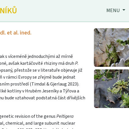
JNÍKŮ
MENU
l. et al. ined.
šak s víceméně jednoduchými až mírně
bné, avšak kartáčovité rhiziny má druh
P.
saný, přestože se v literatuře objevuje již
oň v rámci Evropy se zřejmě bude jednat
esním prostředí (Timdal & Gjerlaug 2023).
elké kotliny v Hrubém Jeseníky a Týřova a
u bude vztahovat podstatná část dřívějších
ogenetic revision of the genus
Peltigera
, chemical, and large subunit nuclear