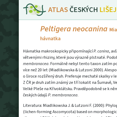
ATLAS
ČESKÝCH
LIŠE
Peltigera neocanina
Miad
hávnatka
Hávnatka makroskopicky připomínající
P. canina
, av
větvenými rhiziny, které jsou výrazně plstnaté. Podo
membranacea
. Formálně nebyl tento taxon zatím pop
více než 20 let (Miadlikowska & Lutzoni 2000). Alesp
o široce rozšířený druh. Preferuje mechaté skalky v l
Z ČR je druh zatím známý ze tří lokalit na Šumavě, V
Velké Pleše na Křivoklátsku. Pravděpodobně se k něm
českých údajů
P. membranacea
.
Literatura: Miadlikowska J. & Lutzoni F. (2000): Phyl
(lichen-forming Ascomycota) based on morphological