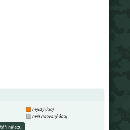
nejistý údaj
nerevidovaný údaj
táří nálezu