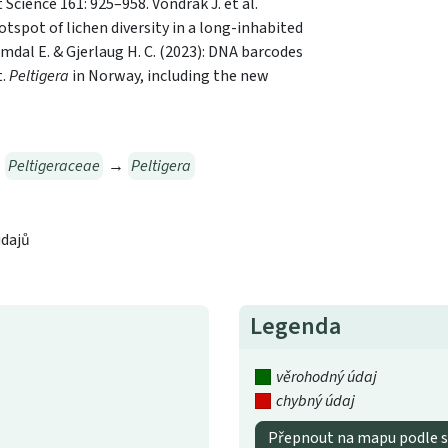
Science 161: 925–958. Vondrák J. et al.
otspot of lichen diversity in a long-inhabited
mdal E. & Gjerlaug H. C. (2023): DNA barcodes
t.
Peltigera
in Norway, including the new
→
Peltigeraceae
→
Peltigera
údajů
Legenda
věrohodný údaj
chybný údaj
Přepnout na mapu podle s