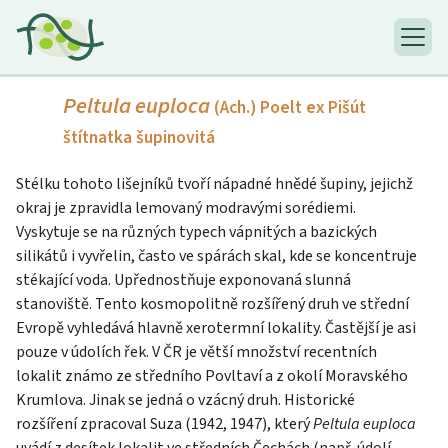
Peltula euploca
(Ach.) Poelt ex Pišút
štítnatka šupinovitá
Stélku tohoto lišejníků tvoří nápadné hnědé šupiny, jejichž
okraj je zpravidla lemovaný modravými sorédiemi.
Vyskytuje se na různých typech vápnitých a bazických
silikátů i vyvřelin, často ve spárách skal, kde se koncentruje
stékající voda. Upřednostňuje exponovaná slunná
stanoviště. Tento kosmopolitně rozšířený druh ve střední
Evropě vyhledává hlavně xerotermní lokality. Častější je asi
pouze v údolích řek. V ČR je větší množství recentních
lokalit známo ze středního Povltaví a z okolí Moravského
Krumlova. Jinak se jedná o vzácný druh. Historické
rozšíření zpracoval Suza (1942, 1947), který
Peltula euploca