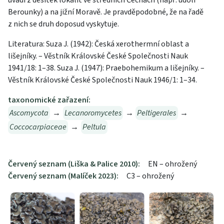
uvádí z desítek lokalit ve středních Čechách (např. údolí
Berounky) a na jižní Moravě. Je pravděpodobné, že na řadě
z nich se druh doposud vyskytuje.
Literatura: Suza J. (1942): Česká xerothermní oblast a
lišejníky. – Věstník Královské České Společnosti Nauk
1941/18: 1–38. Suza J. (1947): Praebohemikum a lišejníky. –
Věstník Královské České Společnosti Nauk 1946/1: 1–34.
taxonomické zařazení:
Ascomycota
→
Lecanoromycetes
→
Peltigerales
→
Coccocarpiaceae
→
Peltula
Červený seznam (Liška & Palice 2010):
EN – ohrožený
Červený seznam (Malíček 2023):
C3 – ohrožený