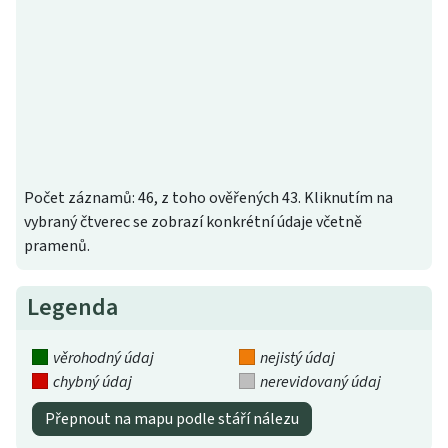
Počet záznamů: 46, z toho ověřených 43. Kliknutím na
vybraný čtverec se zobrazí konkrétní údaje včetně
pramenů.
Legenda
věrohodný údaj
nejistý údaj
chybný údaj
nerevidovaný údaj
Přepnout na mapu podle stáří nálezu