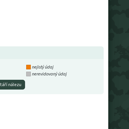
nejistý údaj
nerevidovaný údaj
táří nálezu