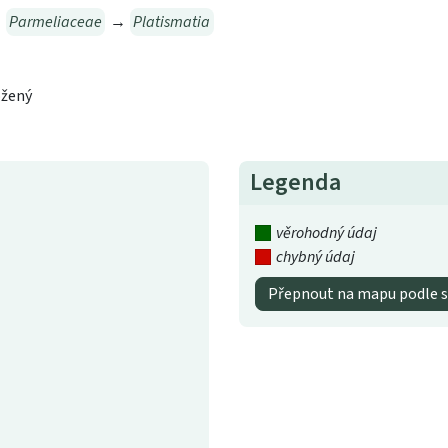
→
Parmeliaceae
→
Platismatia
ožený
Legenda
věrohodný údaj
chybný údaj
Přepnout na mapu podle s