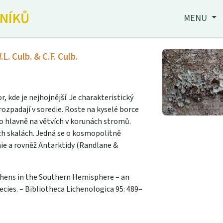
JNÍKŮ
MENU
.L. Culb. & C.F. Culb.
r, kde je nejhojnější. Je charakteristický
rozpadají v soredie. Roste na kyselé borce
 to hlavně na větvích v korunách stromů.
ch skalách. Jedná se o kosmopolitně
nie a rovněž Antarktidy (Randlane &
lichens in the Southern Hemisphere – an
ecies. – Bibliotheca Lichenologica 95: 489–