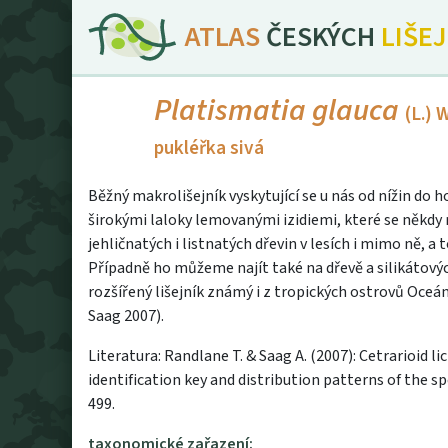
ATLAS
ČESKÝCH
LIŠE
Platismatia glauca
(L.) W
pukléřka sivá
Běžný makrolišejník vyskytující se u nás od nížin do ho
širokými laloky lemovanými izidiemi, které se někdy 
jehličnatých i listnatých dřevin v lesích i mimo ně, a
Případně ho můžeme najít také na dřevě a silikátový
rozšířený lišejník známý i z tropických ostrovů Oceá
Saag 2007).
Literatura: Randlane T. & Saag A. (2007): Cetrarioid 
identification key and distribution patterns of the sp
499.
taxonomické zařazení: