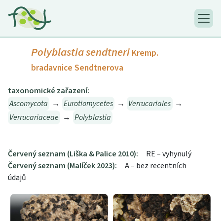
Polyblastia sendtneri
Kremp.
bradavnice Sendtnerova
taxonomické zařazení:
Ascomycota
→
Eurotiomycetes
→
Verrucariales
→
Verrucariaceae
→
Polyblastia
Červený seznam (Liška & Palice 2010):
RE – vyhynulý
Červený seznam (Malíček 2023):
A – bez recentních
údajů