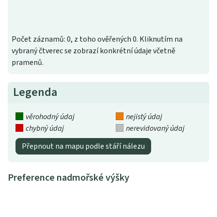
Počet záznamů: 0, z toho ověřených 0. Kliknutím na
vybraný čtverec se zobrazí konkrétní údaje včetně
pramenů.
Legenda
věrohodný údaj
nejistý údaj
chybný údaj
nerevidovaný údaj
Přepnout na mapu podle stáří nálezu
Preference nadmořské výšky