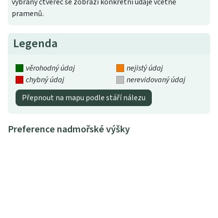
vybraný čtverec se zobrazí konkrétní údaje včetně
pramenů.
Legenda
věrohodný údaj
nejistý údaj
chybný údaj
nerevidovaný údaj
Přepnout na mapu podle stáří nálezu
Preference nadmořské výšky