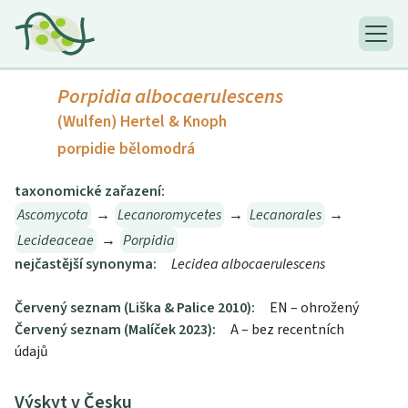
Porpidia albocaerulescens
(Wulfen) Hertel & Knoph
porpidie bělomodrá
taxonomické zařazení:
Ascomycota
→
Lecanoromycetes
→
Lecanorales
→
Lecideaceae
→
Porpidia
nejčastější synonyma:
Lecidea albocaerulescens
Červený seznam (Liška & Palice 2010):
EN – ohrožený
Červený seznam (Malíček 2023):
A – bez recentních
údajů
Výskyt v Česku