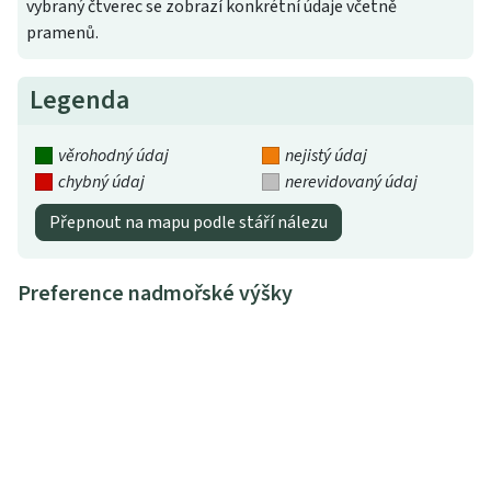
vybraný čtverec se zobrazí konkrétní údaje včetně
pramenů.
Legenda
věrohodný údaj
nejistý údaj
chybný údaj
nerevidovaný údaj
Přepnout na mapu podle stáří nálezu
Preference nadmořské výšky