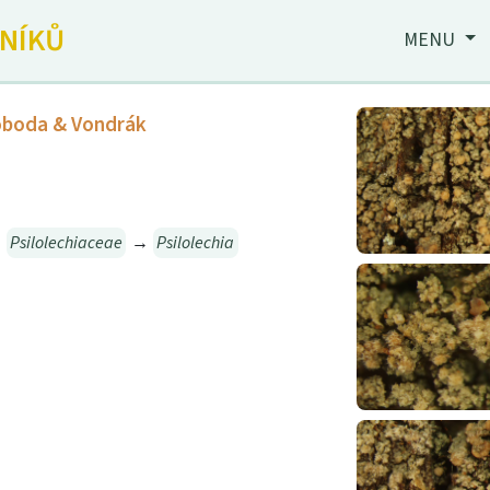
JNÍKŮ
MENU
voboda & Vondrák
→
Psilolechiaceae
→
Psilolechia