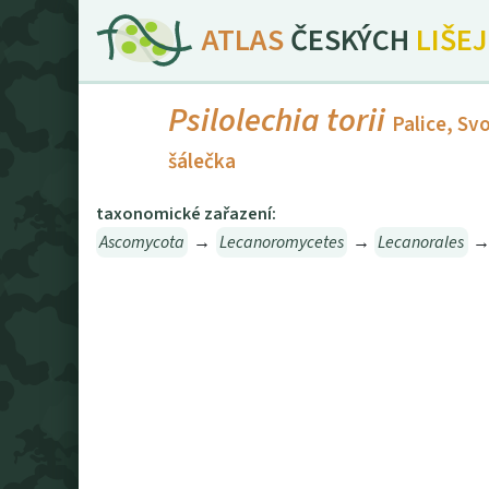
ATLAS
ČESKÝCH
LIŠE
Psilolechia torii
Palice, S
šálečka
taxonomické zařazení:
Ascomycota
→
Lecanoromycetes
→
Lecanorales