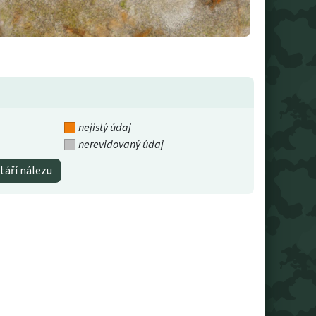
nejistý údaj
nerevidovaný údaj
táří nálezu