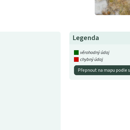
Legenda
věrohodný údaj
chybný údaj
Přepnout na mapu podle s