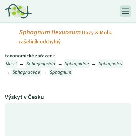
Sphagnum flexuosum
Dozy & Molk.
rašeliník odchylný
taxonomické zařazení:
Musci
→
Sphagnopsida
→
Sphagnidae
→
Sphagnales
→
Sphagnaceae
→
Sphagnum
Výskyt v Česku