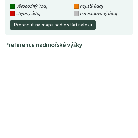
věrohodný údaj
nejistý údaj
chybný údaj
nerevidovaný údaj
Přepnout na mapu podle stáří nálezu
Preference nadmořské výšky