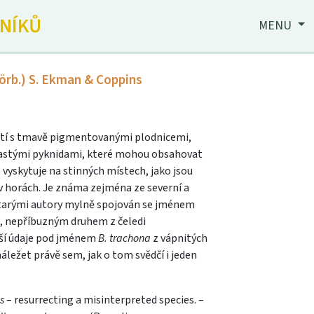
JNÍKŮ
MENU
örb.) S. Ekman & Coppins
etí s tmavě pigmentovanými plodnicemi,
astými pyknidami, které mohou obsahovat
 vyskytuje na stinných místech, jako jsou
l v horách. Je známa zejména ze severní a
 starými autory mylně spojován se jménem
), nepříbuzným druhem z čeledi
rší údaje pod jménem
B. trachona
z vápnitých
ležet právě sem, jak o tom svědčí i jeden
s
– resurrecting a misinterpreted species. –