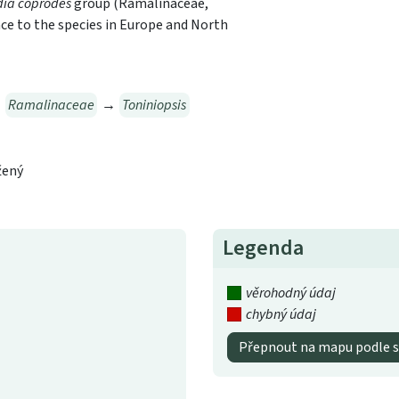
dia coprodes
group (Ramalinaceae,
ce to the species in Europe and North
→
Ramalinaceae
→
Toniniopsis
žený
Legenda
věrohodný údaj
chybný údaj
Přepnout na mapu podle s