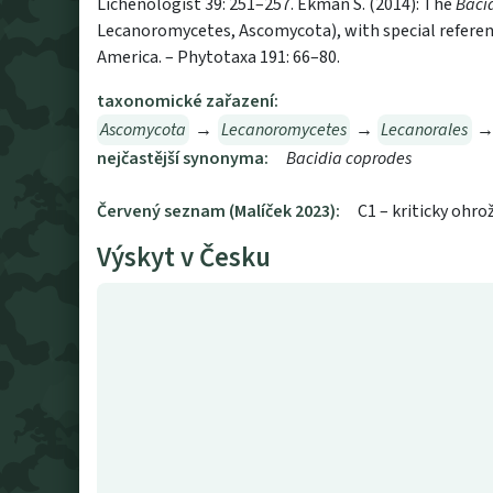
Lichenologist 39: 251–257. Ekman S. (2014): The
Baci
Lecanoromycetes, Ascomycota), with special referen
America. – Phytotaxa 191: 66–80.
taxonomické zařazení:
Ascomycota
→
Lecanoromycetes
→
Lecanorales
nejčastější synonyma:
Bacidia coprodes
Červený seznam (Malíček 2023):
C1 – kriticky ohro
Výskyt v Česku