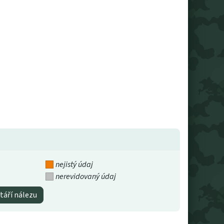
nejistý údaj
nerevidovaný údaj
táří nálezu