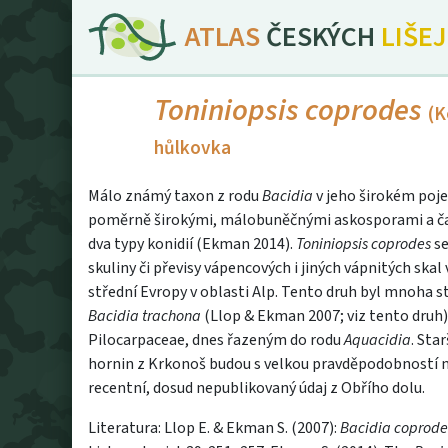
ATLAS
ČESKÝCH
LIŠE
Toniniopsis coprodes
(K
hůlkovka
Málo známý taxon z rodu
Bacidia
v jeho širokém poj
poměrně širokými, málobuněčnými askosporami a č
dva typy konidií (Ekman 2014).
Toniniopsis coprodes
se
skuliny či převisy vápencových i jiných vápnitých ska
střední Evropy v oblasti Alp. Tento druh byl mnoha
Bacidia trachona
(Llop & Ekman 2007; viz tento druh
Pilocarpaceae, dnes řazeným do rodu
Aquacidia
. Sta
hornin z Krkonoš budou s velkou pravděpodobností ná
recentní, dosud nepublikovaný údaj z Obřího dolu.
Literatura: Llop E. & Ekman S. (2007):
Bacidia coprode