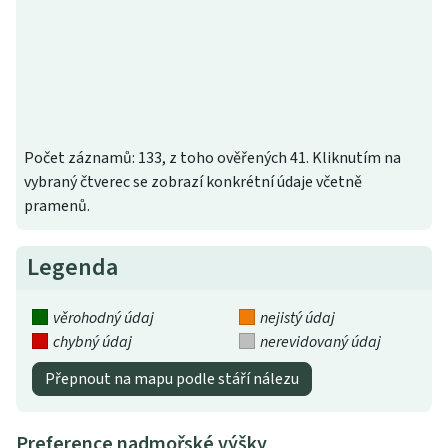
Počet záznamů: 133, z toho ověřených 41. Kliknutím na
vybraný čtverec se zobrazí konkrétní údaje včetně
pramenů.
Legenda
věrohodný údaj
nejistý údaj
chybný údaj
nerevidovaný údaj
Přepnout na mapu podle stáří nálezu
Preference nadmořské výšky