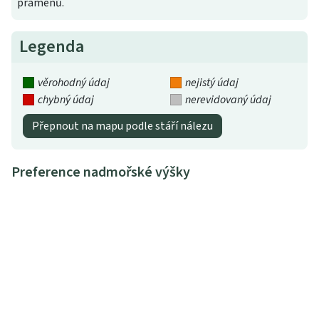
pramenů.
Legenda
věrohodný údaj
nejistý údaj
chybný údaj
nerevidovaný údaj
Přepnout na mapu podle stáří nálezu
Preference nadmořské výšky