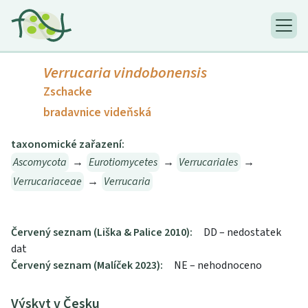
Verrucaria vindobonensis
Zschacke
bradavnice videňská
taxonomické zařazení:
Ascomycota
→
Eurotiomycetes
→
Verrucariales
→
Verrucariaceae
→
Verrucaria
Červený seznam (Liška & Palice 2010):
DD – nedostatek
dat
Červený seznam (Malíček 2023):
NE – nehodnoceno
Výskyt v Česku