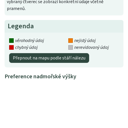
vybraný čtverec se zobrazí konkrétní údaje včetně
pramenů.
Legenda
věrohodný údaj
nejistý údaj
chybný údaj
nerevidovaný údaj
Přepnout na mapu podle stáří nálezu
Preference nadmořské výšky