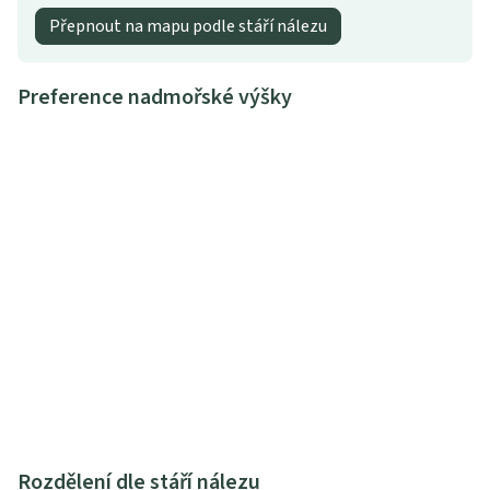
Přepnout na mapu podle stáří nálezu
Preference nadmořské výšky
Rozdělení dle stáří nálezu