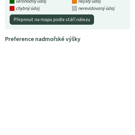
věrohodný údaj
nejistý údaj
chybný údaj
nerevidovaný údaj
Přepnout na mapu podle stáří nálezu
Preference nadmořské výšky