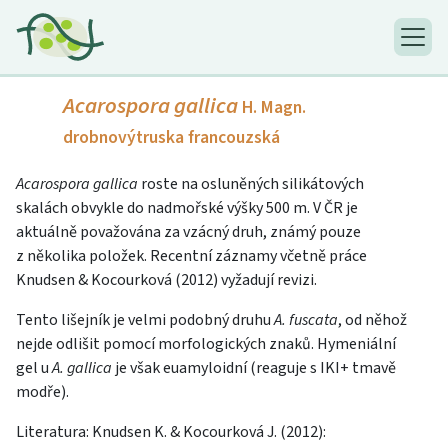
Acarospora gallica
H. Magn.
drobnovýtruska francouzská
Acarospora gallica
roste na osluněných silikátových
skalách obvykle do nadmořské výšky 500 m. V ČR je
aktuálně považována za vzácný druh, známý pouze
z několika položek. Recentní záznamy včetně práce
Knudsen & Kocourková (2012) vyžadují revizi.
Tento lišejník je velmi podobný druhu
A. fuscata
, od něhož
nejde odlišit pomocí morfologických znaků. Hymeniální
gel u
A. gallica
je však euamyloidní (reaguje s IKI+ tmavě
modře).
Literatura: Knudsen K. & Kocourková J. (2012):