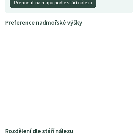
Přepnout na mapu podle stáří nálezu
Preference nadmořské výšky
Rozdělení dle stáří nálezu