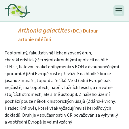
Arthonia galactites
(DC.) Dufour
artonie mléčná
Teplomilný, fakultativně lichenizovaný druh,
charakteristický černými okrouhlými apotecii na bílé
stélce, fialovou reakcí epihymenia s KOH a dvoubuněčnými
sporami. V jižní Evropě roste převážně na hladké borce
jasanu zimnáře, topolů a řečíků. Ve střední Evropě pak
nejčastěji na topolech, např. v lužních lesích, a na volně
stojících stromech, ale silně ustoupil. Z našeho území
pochází pouze několik historických údajů (Žďárské vrchy,
Hradec Králové), které však vyžadují revizi herbářových
dokladů. Druh je v současnosti v ČR považován za vyhynulý
a ve střední Evropě je velmi vzácný.