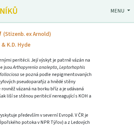
JNÍKŮ
MENU
a
(Stizenb. ex Arnold)
s & K.D. Hyde
ými peritécii. Její výskyt je patrně vázán na
ze jsou
Arthopyrenia analepta
,
Leptorhaphis
fallaciosa
se pozná podle nepigmentovaných
yfových pseudoparafýz a hnědé stěny
je rovněž vázaná na borku bříz a je udávaná
k liší se stěnou peritécií nereagující s KOH a
yskytuje především v severní Evropě. V ČR je
 Úpořského potoka v NPR Týřov) a z Ledových