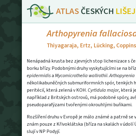
ATLAS
ČESKÝCH
LIŠE
Arthopyrenia fallacios
Thiyagaraja, Ertz, Lücking, Coppin
Nenápadná krusta bez zjevných stop lichenizace s čern
borku břízy. Podobnými druhy vyskytujícími se na bří
epidermidis
a
Mycomicrothelia wallrothii
.
Arthopyrenia 
několikabuněčných submuriformních spór, tenkých h
peritécií, která zelená v KOH.
Cyrtidula major
, která 
například z Britských ostrovů, má podobné spóry, avša
pseudoparafýzami tvořenými okrouhlými buňkami.
Rozšíření druhu v Evropě je málo známé a patrně se v
znám pouze z Křivoklátska (bříza na skalách v údolí
slují v NP Podyjí.