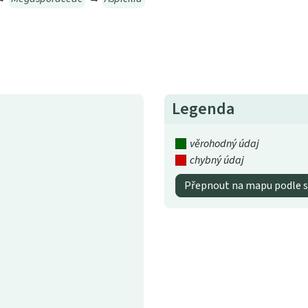
Legenda
věrohodný údaj
chybný údaj
Přepnout na mapu podle s