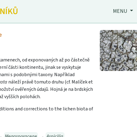
JNÍKŮ
MENU
e
a kamenech, od exponovaných až po částečně
rní části kontinentu, jinak se vyskytuje
nami s podobnými taxony. Například
vata
náleží právě tomuto druhu (cf. Malíček et
ožství ověřených údajů. Hojná je na brdských
až vyšších polohách.
Additions and corrections to the lichen biota of
→
Megasporaceae
→
Aspicilia