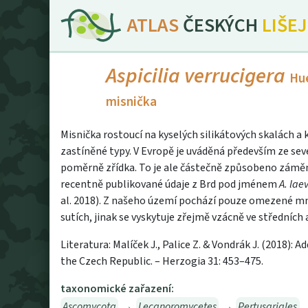
ATLAS
ČESKÝCH
LIŠE
Aspicilia verrucigera
Hu
misnička
Misnička rostoucí na kyselých silikátových skalách 
zastíněné typy. V Evropě je uváděná především ze seve
poměrně zřídka. To je ale částečně způsobeno zámě
recentně publikované údaje z Brd pod jménem
A. lae
al. 2018). Z našeho území pochází pouze omezené mn
sutích, jinak se vyskytuje zřejmě vzácně ve středních 
Literatura: Malíček J., Palice Z. & Vondrák J. (2018): 
the Czech Republic. – Herzogia 31: 453–475.
taxonomické zařazení:
Ascomycota
→
Lecanoromycetes
→
Pertusariales