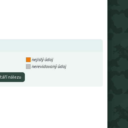
nejistý údaj
nerevidovaný údaj
táří nálezu