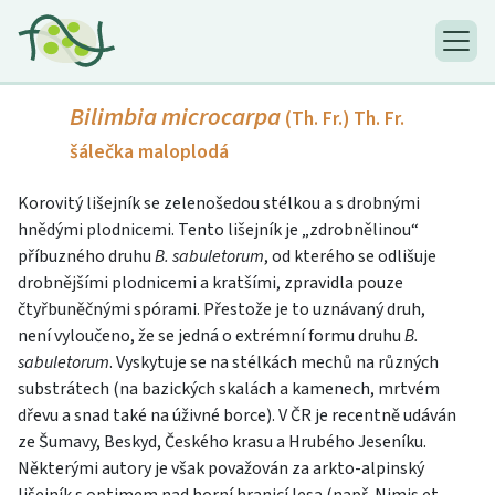
Bilimbia microcarpa
(Th. Fr.) Th. Fr.
šálečka maloplodá
Korovitý lišejník se zelenošedou stélkou a s drobnými
hnědými plodnicemi. Tento lišejník je „zdrobnělinou“
příbuzného druhu
B. sabuletorum
, od kterého se odlišuje
drobnějšími plodnicemi a kratšími, zpravidla pouze
čtyřbuněčnými spórami. Přestože je to uznávaný druh,
není vyloučeno, že se jedná o extrémní formu druhu
B.
sabuletorum
. Vyskytuje se na stélkách mechů na různých
substrátech (na bazických skalách a kamenech, mrtvém
dřevu a snad také na úživné borce). V ČR je recentně udáván
ze Šumavy, Beskyd, Českého krasu a Hrubého Jeseníku.
Některými autory je však považován za arkto-alpinský