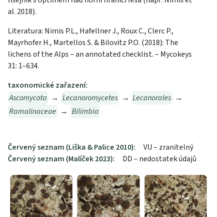
lišejník s optimem nad horní hranicí lesa (např. Nimis et
al. 2018).
Literatura: Nimis P.L., Hafellner J., Roux C., Clerc P.,
Mayrhofer H., Martellos S. & Bilovitz P.O. (2018): The
lichens of the Alps – an annotated checklist. – Mycokeys
31: 1–634.
taxonomické zařazení:
Ascomycota
→
Lecanoromycetes
→
Lecanorales
→
Ramalinaceae
→
Bilimbia
Červený seznam (Liška & Palice 2010):
VU – zranitelný
Červený seznam (Malíček 2023):
DD – nedostatek údajů