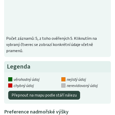
Počet záznamů: 5, z toho ověřených 5. Kliknutím na
vybraný čtverec se zobrazí konkrétní údaje včetně
pramenů.
Legenda
věrohodný údaj
nejistý údaj
chybný údaj
nerevidovaný údaj
Přepnout na mapu podle stáří nálezu
Preference nadmořské výšky