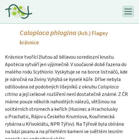
Caloplaca phlogina
(Ach.) Flagey
krásnice
Krásnice tvořící žlutou až bělavou sorediozní krustu.
Apotécia vytváří jen výjimečně. V současné době řazena do
malého rodu
Scythioria
. Vyskytuje se na borce listnáčů, kde
je náročná na živiny. Vyhýbá se kyselé kůře. Dříve nebyla
odlišována od podobných lišejníků z okruhu
Caloplaca
citrina
a její celkové rozšíření není dostatečně známé. Z ČR
máme pouze několik nahodilých nálezů, většinou na
solitérních stromech a keřích (Husinec a Hracholusky
u Prachatic, Rájov u Českého Krumlova, Kouřimecká
rybárna u Křivoklátu, NPR Týřov). Na Týřově byla sbírána
na bázi jasanu a na přilehlém kameni ve světlém lesním