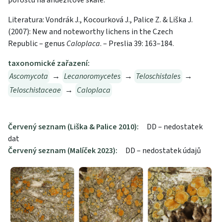
porostu na andezitové skále.
Literatura: Vondrák J., Kocourková J., Palice Z. & Liška J.
(2007): New and noteworthy lichens in the Czech
Republic – genus
Caloplaca
. – Preslia 39: 163–184.
taxonomické zařazení:
Ascomycota
→
Lecanoromycetes
→
Teloschistales
→
Teloschistaceae
→
Caloplaca
Červený seznam (Liška & Palice 2010):
DD – nedostatek
dat
Červený seznam (Malíček 2023):
DD – nedostatek údajů