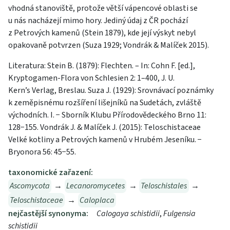
vhodná stanoviště, protože větší vápencové oblasti se
u nás nacházejí mimo hory. Jediný údaj z ČR pochází
z Petrových kamenů (Stein 1879), kde její výskyt nebyl
opakovaně potvrzen (Suza 1929; Vondrák & Malíček 2015).
Literatura: Stein B. (1879): Flechten. – In: Cohn F. [ed.],
Kryptogamen-Flora von Schlesien 2: 1–400, J. U.
Kern’s Verlag, Breslau. Suza J. (1929): Srovnávací poznámky
k zeměpisnému rozšíření lišejníků na Sudetách, zvláště
východních. I. − Sborník Klubu Přírodovědeckého Brno 11:
128−155. Vondrák J. & Malíček J. (2015): Teloschistaceae
Velké kotliny a Petrových kamenů v Hrubém Jeseníku. −
Bryonora 56: 45−55.
taxonomické zařazení:
Ascomycota
→
Lecanoromycetes
→
Teloschistales
→
Teloschistaceae
→
Caloplaca
nejčastější synonyma:
Calogaya schistidii
,
Fulgensia
schistidii