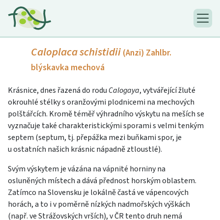
Caloplaca schistidii
(Anzi) Zahlbr.
blýskavka mechová
Krásnice, dnes řazená do rodu
Calogaya
, vytvářející žluté
okrouhlé stélky s oranžovými plodnicemi na mechových
polštářcích. Kromě téměř výhradního výskytu na meších se
vyznačuje také charakteristickými sporami s velmi tenkým
septem (septum, tj. přepážka mezi buňkami spor, je
u ostatních našich krásnic nápadně ztloustlé).
Svým výskytem je vázána na vápnité horniny na
osluněných místech a dává přednost horským oblastem.
Zatímco na Slovensku je lokálně častá ve vápencových
horách, a to i v poměrně nízkých nadmořských výškách
(např. ve Strážovských vrších), v ČR tento druh nemá