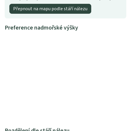
Přepnout na mapu podle stáří nálezu
Preference nadmořské výšky
Rozdělení dle stáří nálezu