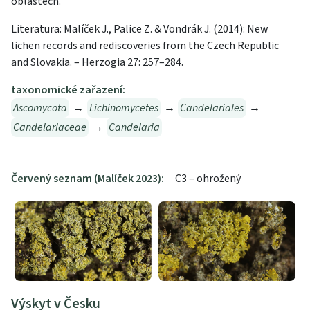
oblastech.
Literatura: Malíček J., Palice Z. & Vondrák J. (2014): New
lichen records and rediscoveries from the Czech Republic
and Slovakia. – Herzogia 27: 257–284.
taxonomické zařazení:
Ascomycota
→
Lichinomycetes
→
Candelariales
→
Candelariaceae
→
Candelaria
Červený seznam (Malíček 2023):
C3 – ohrožený
Výskyt v Česku