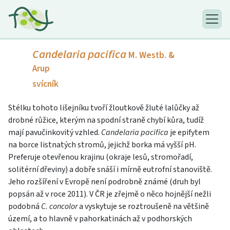
Candelaria pacifica
M. Westb. &
Arup
svícník
Stélku tohoto lišejníku tvoří žloutkově žluté lalůčky až
drobné růžice, kterým na spodní straně chybí kůra, tudíž
mají pavučinkovitý vzhled.
Candelaria pacifica
je epifytem
na borce listnatých stromů, jejichž borka má vyšší pH.
Preferuje otevřenou krajinu (okraje lesů, stromořadí,
solitérní dřeviny) a dobře snáší i mírně eutrofní stanoviště.
Jeho rozšíření v Evropě není podrobně známé (druh byl
popsán až v roce 2011). V ČR je zřejmě o něco hojnější nežli
podobná
C. concolor
a vyskytuje se roztroušeně na většině
území, a to hlavně v pahorkatinách až v podhorských