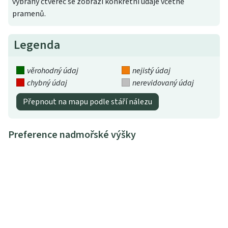
vybraný čtverec se zobrazí konkrétní údaje včetně
pramenů.
Legenda
věrohodný údaj
nejistý údaj
chybný údaj
nerevidovaný údaj
Přepnout na mapu podle stáří nálezu
Preference nadmořské výšky