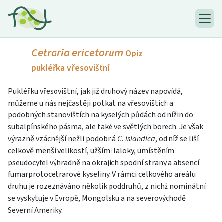
Cetraria ericetorum
Opiz
pukléřka vřesovištní
Pukléřku vřesovištní, jak již druhový název napovídá,
můžeme u nás nejčastěji potkat na vřesovištích a
podobných stanovištích na kyselých půdách od nížin do
subalpínského pásma, ale také ve světlých borech. Je však
výrazně vzácnější nežli podobná
C. islandica
, od níž se liší
celkově menší velikostí, užšími laloky, umístěním
pseudocyfel výhradně na okrajích spodní strany a absencí
fumarprotocetrarové kyseliny. V rámci celkového areálu
druhu je rozeznáváno několik poddruhů, z nichž nominátní
se vyskytuje v Evropě, Mongolsku a na severovýchodě
Severní Ameriky.