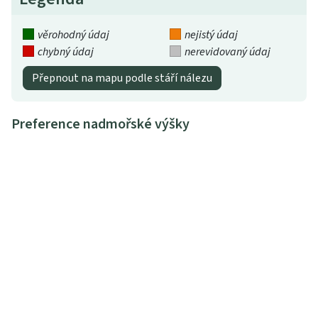
věrohodný údaj
nejistý údaj
chybný údaj
nerevidovaný údaj
Přepnout na mapu podle stáří nálezu
Preference nadmořské výšky