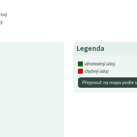
elný
ný
Legenda
věrohodný údaj
chybný údaj
Přepnout na mapu podle s