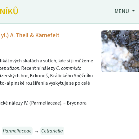
JNÍKŮ
MENU
yl.) A. Thell & Kärnefelt
ikátových skalách a sutích, kde si ji můžeme
hepatizon
. Recentní nálezy
C. commixta
izerských hor, Krkonoš, Králického Sněžníku
-alpinské rozšíření a vyskytuje se po celé
ické nálezy IV. (Parmeliaceae). – Bryonora
→
Parmeliaceae
→
Cetrariella