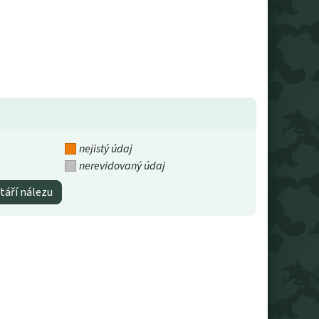
nejistý údaj
nerevidovaný údaj
táří nálezu