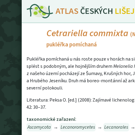
ATLAS
ČESKÝCH
LIŠE
Cetrariella commixta
(N
pukléřka pomíchaná
Pukléřka pomíchaná u nás roste pouze v horách na sil
splést s podobným, ale hojnějším druhem
Melanelia 
z našeho území pocházejí ze Šumavy, Krušných hor, J
a Hrubého Jeseníku. Druh má boreo-montánní až arkto
severní polokouli.
Literatura: Peksa O. [ed.] (2008): Zajímavé lichenolog
42: 30–37.
taxonomické zařazení:
Ascomycota
→
Lecanoromycetes
→
Lecanorales