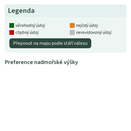
Legenda
věrohodný údaj
nejistý údaj
chybný údaj
nerevidovaný údaj
Přepnout na mapu podle stáří nálezu
Preference nadmořské výšky