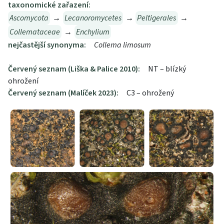
taxonomické zařazení:
Ascomycota
→
Lecanoromycetes
→
Peltigerales
→
Collemataceae
→
Enchylium
nejčastější synonyma:
Collema limosum
Červený seznam (Liška & Palice 2010):
NT – blízký
ohrožení
Červený seznam (Malíček 2023):
C3 – ohrožený