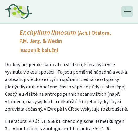
Enchylium limosum
(Ach.) Otálora,
P.M. Jørg. & Wedin
huspeník kalužní
Drobný huspeník s korovitou stélkou, která bývá více
vyvinuta v okolí apotécií. Ta jsou poměrně nápadná a velká
a obsahují vřecka se čtyřmi spórami. Jedná se o typicky
pionýrský druh obnažené, často vápnité půdy (r-stratéga).
Častý je zvláště na antropogenních stanovištích (např.
v lomech, na výsypkách a odkalištích) a jeho výskyt bývá
zpravidla dočasný. V Evropě i v ČR se vyskytuje roztroušeně.
Literatura: Pišút I. (1968): Lichenologische Bemerkungen
3. – Annotationes zoologicae et botanicae 50: 1–6.