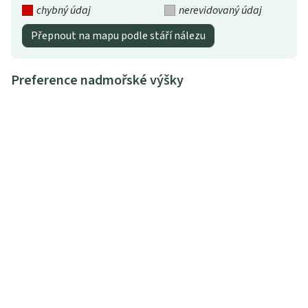
chybný údaj
nerevidovaný údaj
Přepnout na mapu podle stáří nálezu
Preference nadmořské výšky