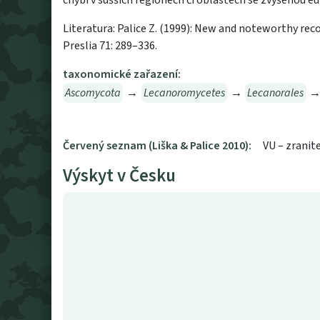
chybí v sušších regionech či oblastech se zvýšenou eut
Literatura: Palice Z. (1999): New and noteworthy reco
Preslia 71: 289–336.
taxonomické zařazení:
Ascomycota
→
Lecanoromycetes
→
Lecanorales
Červený seznam (Liška & Palice 2010):
VU – zranit
Výskyt v Česku