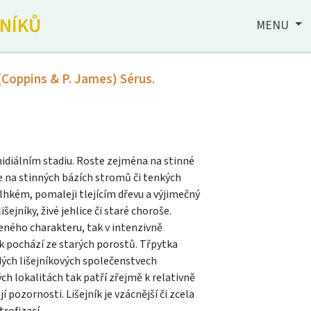
JNÍKŮ
MENU
(Coppins & P. James) Sérus.
nidiálním stadiu. Roste zejména na stinné
 je na stinných bázích stromů či tenkých
lhkém, pomaleji tlejícím dřevu a výjimečný
ejníky, živé jehlice či staré choroše.
zeného charakteru, tak v intenzivně
k pochází ze starých porostů. Třpytka
ých lišejníkových společenstvech
h lokalitách tak patří zřejmě k relativně
pozornosti. Lišejník je vzácnější či zcela