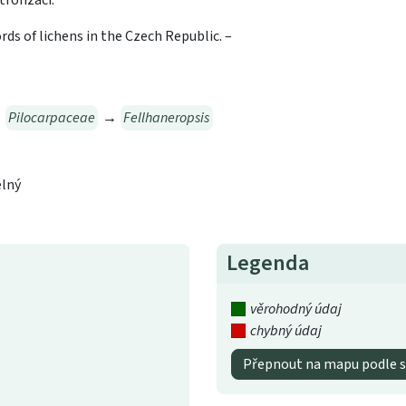
rofizací.
rds of lichens in the Czech Republic. –
→
Pilocarpaceae
→
Fellhaneropsis
elný
Legenda
věrohodný údaj
chybný údaj
Přepnout na mapu podle s