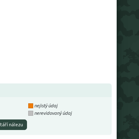
nejistý údaj
nerevidovaný údaj
táří nálezu