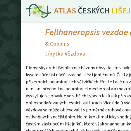
ATLAS
ČESKÝCH
LIŠE
Fellhaneropsis vezdae
& Coppins
třpytka Vězdova
Pionýrský druh lišejníku nacházený obvykle jen v pyk
kyselé kůře listnáčů, vzácněji též i jehličnanů. Častý
přízemních odumírajících větvičkách. Roste také na v
není ani přechod na odumírající mechorosty a makroliš
Vyskytuje se obvykle ve vlhčích typech lesů jak přiro
obhospodařovaných lesních kulturách. Více údajů vša
Vězdova se může objevovat i v poměrně druhově chud
ovlivněných znečištěním. Na mikroklimaticky vhodnýc
častým zástupcům lišejníků, které však snadno unikají 