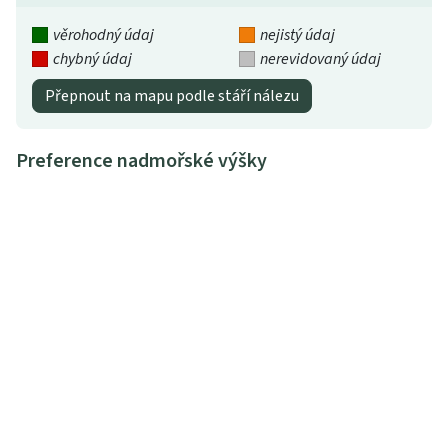
věrohodný údaj
nejistý údaj
chybný údaj
nerevidovaný údaj
Přepnout na mapu podle stáří nálezu
Preference nadmořské výšky