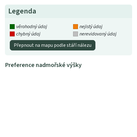
Legenda
věrohodný údaj
nejistý údaj
chybný údaj
nerevidovaný údaj
Přepnout na mapu podle stáří nálezu
Preference nadmořské výšky