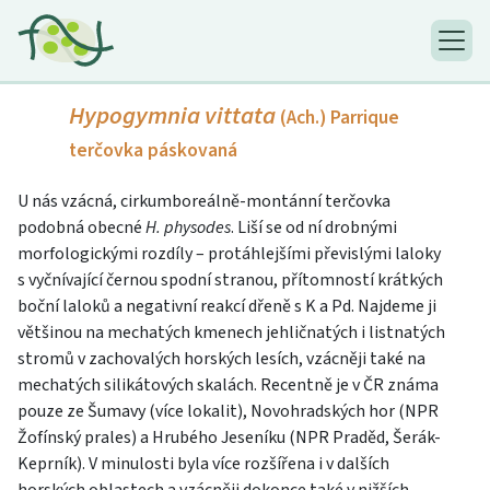
Hypogymnia vittata
(Ach.) Parrique
terčovka páskovaná
U nás vzácná, cirkumboreálně-montánní terčovka
podobná obecné
H. physodes
. Liší se od ní drobnými
morfologickými rozdíly – protáhlejšími převislými laloky
s vyčnívající černou spodní stranou, přítomností krátkých
boční laloků a negativní reakcí dřeně s K a Pd. Najdeme ji
většinou na mechatých kmenech jehličnatých i listnatých
stromů v zachovalých horských lesích, vzácněji také na
mechatých silikátových skalách. Recentně je v ČR známa
pouze ze Šumavy (více lokalit), Novohradských hor (NPR
Žofínský prales) a Hrubého Jeseníku (NPR Praděd, Šerák-
Keprník). V minulosti byla více rozšířena i v dalších