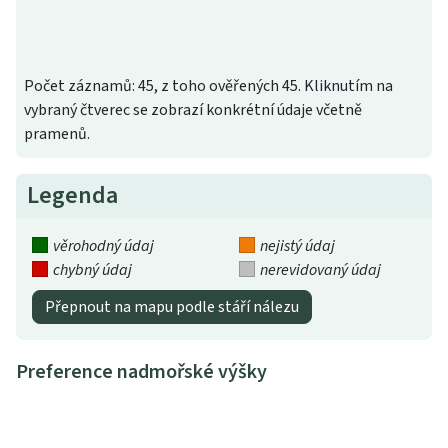
Počet záznamů: 45, z toho ověřených 45. Kliknutím na
vybraný čtverec se zobrazí konkrétní údaje včetně
pramenů.
Legenda
věrohodný údaj
nejistý údaj
chybný údaj
nerevidovaný údaj
Přepnout na mapu podle stáří nálezu
Preference nadmořské výšky