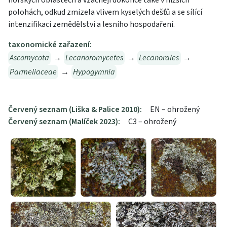
horských oblastech a vzácněji dokonce také v nižších
polohách, odkud zmizela vlivem kyselých dešťů a se sílící
intenzifikací zemědělství a lesního hospodaření.
taxonomické zařazení:
Ascomycota
→
Lecanoromycetes
→
Lecanorales
→
Parmeliaceae
→
Hypogymnia
Červený seznam (Liška & Palice 2010):
EN – ohrožený
Červený seznam (Malíček 2023):
C3 – ohrožený