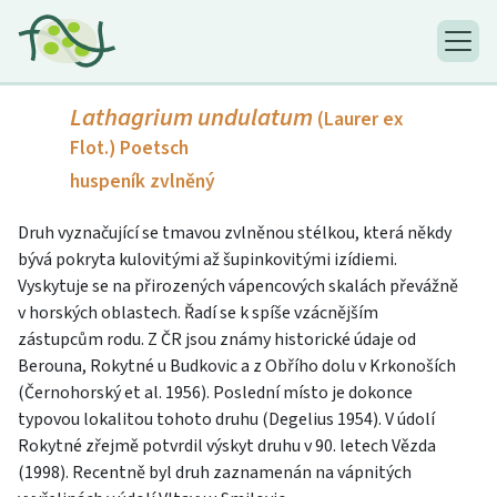
Lathagrium undulatum
(Laurer ex
Flot.) Poetsch
huspeník zvlněný
Druh vyznačující se tmavou zvlněnou stélkou, která někdy
bývá pokryta kulovitými až šupinkovitými izídiemi.
Vyskytuje se na přirozených vápencových skalách převážně
v horských oblastech. Řadí se k spíše vzácnějším
zástupcům rodu. Z ČR jsou známy historické údaje od
Berouna, Rokytné u Budkovic a z Obřího dolu v Krkonoších
(Černohorský et al. 1956). Poslední místo je dokonce
typovou lokalitou tohoto druhu (Degelius 1954). V údolí
Rokytné zřejmě potvrdil výskyt druhu v 90. letech Vězda
(1998). Recentně byl druh zaznamenán na vápnitých