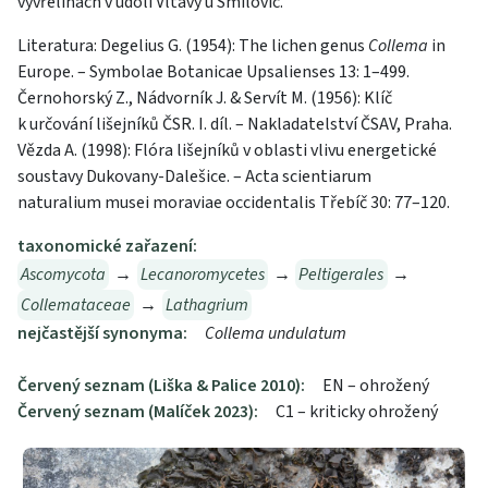
vyvřelinách v údolí Vltavy u Smilovic.
Literatura: Degelius G. (1954): The lichen genus
Collema
in
Europe. – Symbolae Botanicae Upsalienses 13: 1–499.
Černohorský Z., Nádvorník J. & Servít M. (1956): Klíč
k určování lišejníků ČSR. I. díl. – Nakladatelství ČSAV, Praha.
Vězda A. (1998): Flóra lišejníků v oblasti vlivu energetické
soustavy Dukovany-Dalešice. – Acta scientiarum
naturalium musei moraviae occidentalis Třebíč 30: 77–120.
taxonomické zařazení:
Ascomycota
→
Lecanoromycetes
→
Peltigerales
→
Collemataceae
→
Lathagrium
nejčastější synonyma:
Collema undulatum
Červený seznam (Liška & Palice 2010):
EN – ohrožený
Červený seznam (Malíček 2023):
C1 – kriticky ohrožený